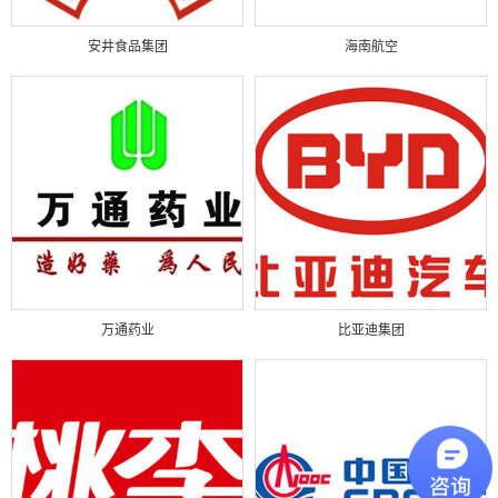
安井食品集团
海南航空
万通药业
比亚迪集团