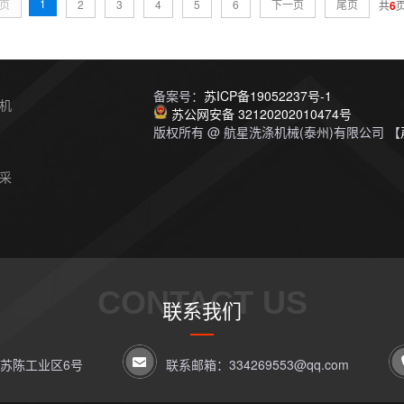
1
页
2
3
4
5
6
下一页
尾页
共
6
备案号：
苏ICP备19052237号-1
机
苏公网安备 32120202010474号
版权所有 @ 航星洗涤机械(泰州)有限公司 【
采
CONTACT US
联系我们
苏陈工业区6号
联系邮箱：334269553@qq.com