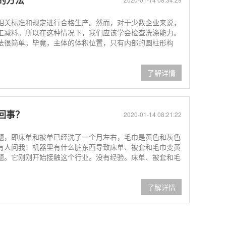
的方法
相关标准和规定进行合格生产。然而，对于少数企业来说，
工减料。所以在这种情况下，我们应该学会检查洗涤能力。
法很简单。毕竟，主体的体积位置，只有内部的圆柱形构
了解详情
回事？
2020-01-14 08:21:22
题，即床单和被单已经洗了一个月左右，毛巾是黄色和灰色
有人问我：机器里有什么脏东西导致床单、被套和毛巾变黄
题。它刚刚开始接触这个行业。没有经验。床单、被套和毛
了解详情