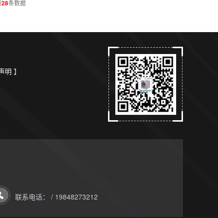
页
28
条数据
声明
】
联系电话： / 19848273212