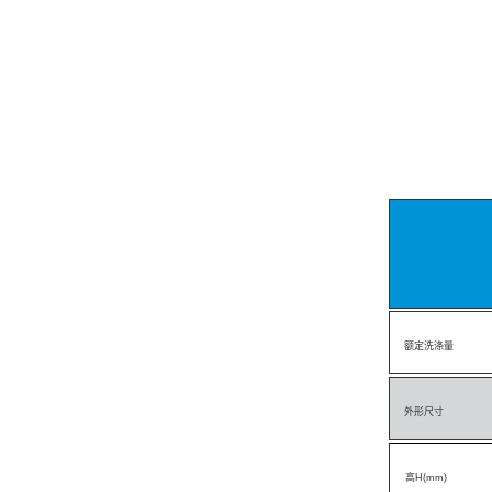
额定洗涤量
外形尺寸
高
H(mm
)