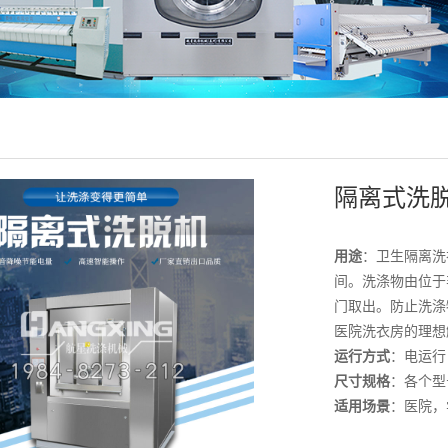
隔离式洗
用途
：卫生隔离洗
间。洗涤物由位于
门取出。防止洗涤
医院洗衣房的理想
运行方式
：电运行
尺寸规格
：各个型
适用场景
：医院，