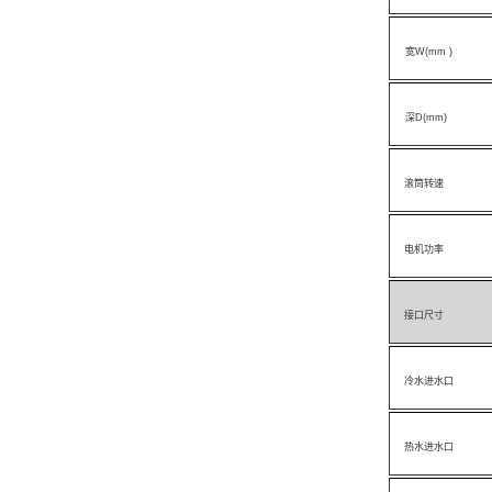
宽
W(mm
)
深
D(mm
)
滚筒转速
电机功率
接口尺寸
冷水进水口
热水进水口