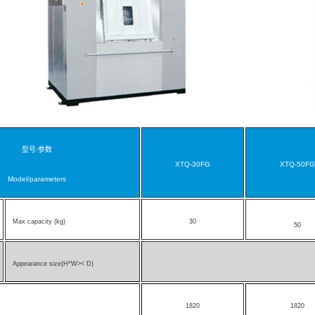
型号
/
参数
XTQ-30FG
XTQ-50FG
Model/parameters
Max capacity (kg)
30
50
Appearance size(H*W>< D)
1820
1820