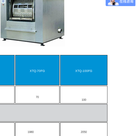
XTQ-70FG
XTQ-100FG
70
100
1980
2050