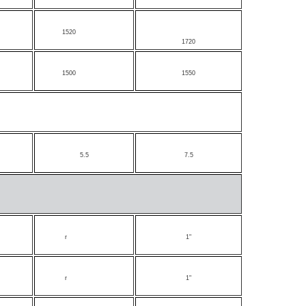
1520
1720
1500
1550
5.5
7.5
r
1"
r
1"