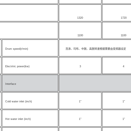
1320
1720
1100
1100
Drum speed(r/min)
洗涤、均布、中脱、高脱转速根据需要由变频器设定
Electrtric power(kw)
3
4
Interface
Cold water inlet (inch)
1"
1"
Hot water inlet (inch)
1"
1"